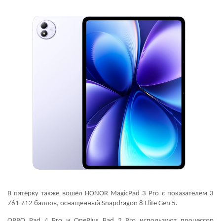
В пятёрку также вошёл HONOR MagicPad 3 Pro с показателем 3
761 712 баллов, оснащённый Snapdragon 8 Elite Gen 5.
OPPO Pad 4 Pro и OnePlus Pad 2 Pro используют процессор