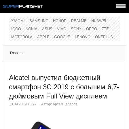
XIAOMI
SAMSUNG
HONOR
REALME
HUAWEI
IQOO
NOKIA
ASUS
VIVO
SONY
OPPO
ZTE
MOTOROLA
APPLE
GOOGLE
LENOVO
ONEPLUS
Главная
Alcatel выпустил бюджетный
смартфон 3C 2019 с большим 6,7-
дюймовым Full View дисплеем
13.09.2019 15:29
Автор: Артем Тарасов