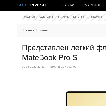
ГЛАВНАЯ
СМАРТФОНЫ
XIAOMI
SAMSUNG
HONOR
REALME
HUAWEI
Главная
/
Huawei
Представлен легкий ф
MateBook Pro S
05.08.2026 21:32
Автор: Егор Лобачев