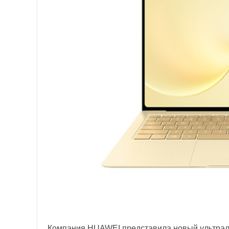
Компания HUAWEI представила новый ультралё