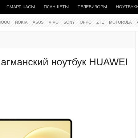
СМАРТ ЧАСЫ
ПЛАНШЕТЫ
ТЕЛЕВИЗОРЫ
НОУТБУК
IQOO
NOKIA
ASUS
VIVO
SONY
OPPO
ZTE
MOTOROLA
лагманский ноутбук HUAWEI