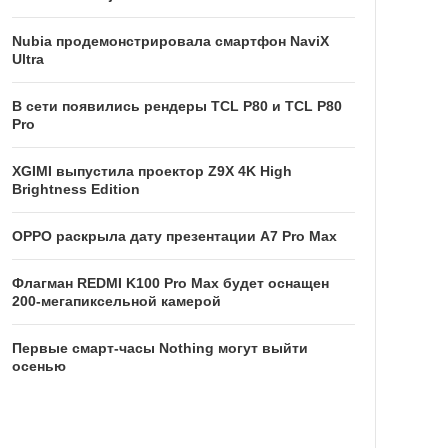
Nubia продемонстрировала смартфон NaviX
Ultra
В сети появились рендеры TCL P80 и TCL P80
Pro
XGIMI выпустила проектор Z9X 4K High
Brightness Edition
OPPO раскрыла дату презентации A7 Pro Max
Флагман REDMI K100 Pro Max будет оснащен
200-мегапиксельной камерой
Первые смарт-часы Nothing могут выйти
осенью