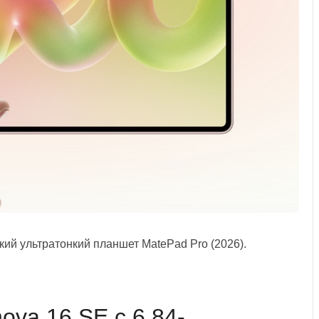
й ультратонкий планшет MatePad Pro (2026).
va 16 SE с 6,84-