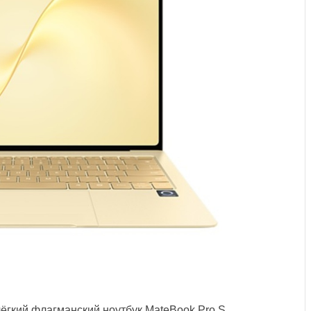
гкий флагманский ноутбук MateBook Pro S.