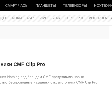
СМАРТ ЧАСЫ
ПЛАНШЕТЫ
ТЕЛЕВИЗОРЫ
НОУТБУК
IQOO
NOKIA
ASUS
VIVO
SONY
OPPO
ZTE
MOTOROLA
ики CMF Clip Pro
ния Nothing под брендом CMF представила новые
стью беспроводные наушники открытого типа CMF Clip Pro.