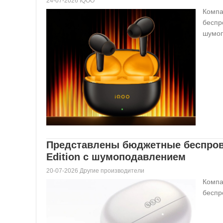
24-07-2026 IQOO
Компа
беспр
шумоп
Представлены бюджетные беспров
Edition с шумоподавлением
20-07-2026 Другие производители
Компа
беспр