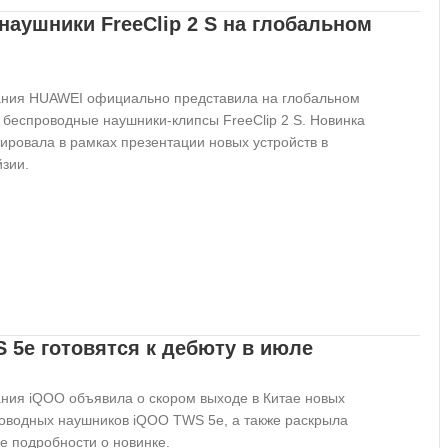
аушники FreeClip 2 S на глобальном
ния HUAWEI официально представила на глобальном
 беспроводные наушники-клипсы FreeClip 2 S. Новинка
ировала в рамках презентации новых устройств в
зии.
5e готовятся к дебюту в июле
ния iQOO объявила о скором выходе в Китае новых
оводных наушников iQOO TWS 5e, а также раскрыла
е подробности о новинке.