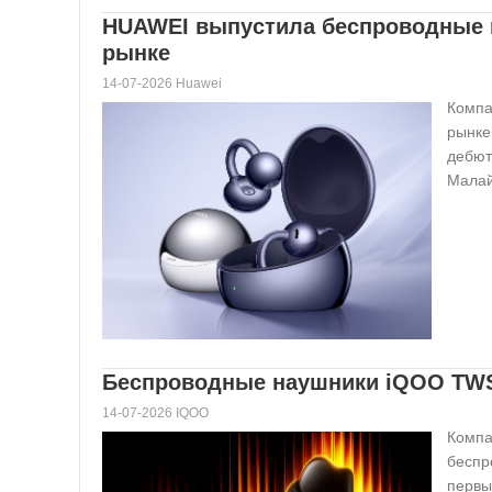
HUAWEI выпустила беспроводные н
рынке
14-07-2026 Huawei
Компа
рынке
дебют
Малай
Беспроводные наушники iQOO TWS 
14-07-2026 IQOO
Компа
беспр
первы