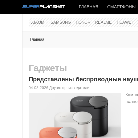
ГЛАВНАЯ
СМАРТФОНЫ
XIAOMI
SAMSUNG
HONOR
REALME
HUAWEI
Главная
Гаджеты
Представлены беспроводные наушн
04-08-2026 Другие производители
Компа
полно