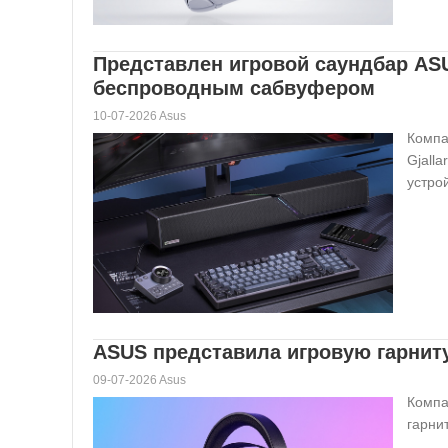
Представлен игровой саундбар ASU
беспроводным сабвуфером
10-07-2026 Asus
Компа
Gjall
устрой
ASUS представила игровую гарниту
09-07-2026 Asus
Компа
гарни