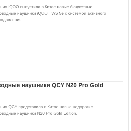
ния iQOO выпустила в Китае новые бюджетные
оводные наушники iQOO TWS 5e с системой активного
одавления.
одные наушники QCY N20 Pro Gold
ния QCY представила в Китае новые недорогие
оводные наушники N20 Pro Gold Edition.