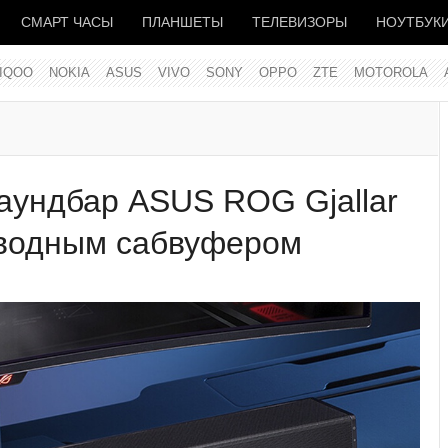
СМАРТ ЧАСЫ
ПЛАНШЕТЫ
ТЕЛЕВИЗОРЫ
НОУТБУК
IQOO
NOKIA
ASUS
VIVO
SONY
OPPO
ZTE
MOTOROLA
аундбар ASUS ROG Gjallar
оводным сабвуфером