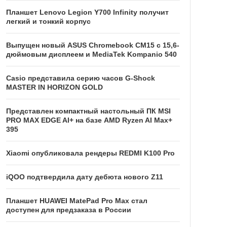
Планшет Lenovo Legion Y700 Infinity получит
легкий и тонкий корпус
Выпущен новый ASUS Chromebook CM15 с 15,6-
дюймовым дисплеем и MediaTek Kompanio 540
Casio представила серию часов G-Shock
MASTER IN HORIZON GOLD
Представлен компактный настольный ПК MSI
PRO MAX EDGE AI+ на базе AMD Ryzen AI Max+
395
Xiaomi опубликовала рендеры REDMI K100 Pro
iQOO подтвердила дату дебюта нового Z11
Планшет HUAWEI MatePad Pro Max стал
доступен для предзаказа в России