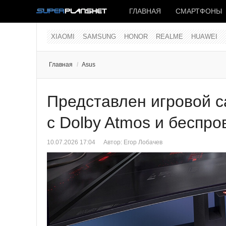
ГЛАВНАЯ
СМАРТФОНЫ
XIAOMI
SAMSUNG
HONOR
REALME
HUAWEI
Главная
/
Asus
Представлен игровой с
с Dolby Atmos и беспр
10.07.2026 17:04
Автор: Егор Лобачев