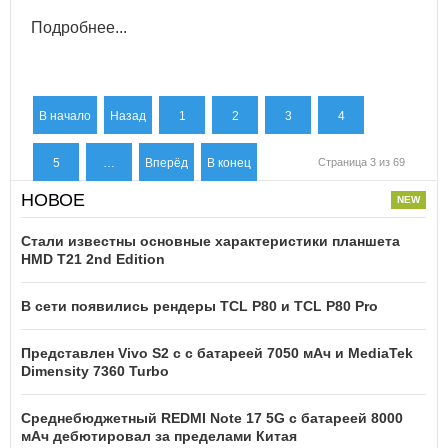
Подробнее...
В начало
Назад
1
2
3
4
5
…
Вперёд
В конец
Страница 3 из 69
НОВОЕ
Стали известны основные характеристики планшета
HMD T21 2nd Edition
В сети появились рендеры TCL P80 и TCL P80 Pro
Представлен Vivo S2 с с батареей 7050 мАч и MediaTek
Dimensity 7360 Turbo
Среднебюджетный REDMI Note 17 5G с батареей 8000
мАч дебютировал за пределами Китая