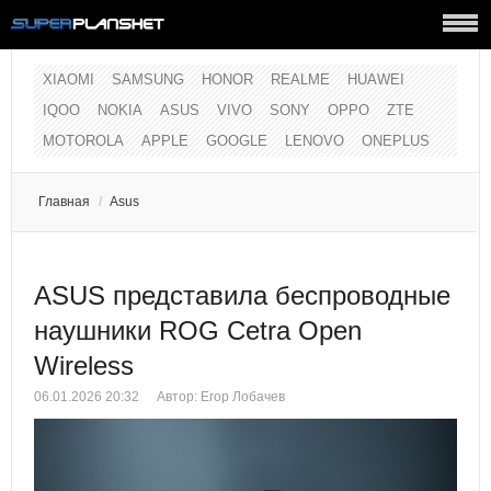
XIAOMI
SAMSUNG
HONOR
REALME
HUAWEI
IQOO
NOKIA
ASUS
VIVO
SONY
OPPO
ZTE
MOTOROLA
APPLE
GOOGLE
LENOVO
ONEPLUS
Главная
/
Asus
ASUS представила беспроводные
наушники ROG Cetra Open
Wireless
06.01.2026 20:32
Автор: Егор Лобачев