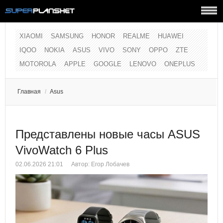
XIAOMI
SAMSUNG
HONOR
REALME
HUAWEI
IQOO
NOKIA
ASUS
VIVO
SONY
OPPO
ZTE
MOTOROLA
APPLE
GOOGLE
LENOVO
ONEPLUS
Главная
/
Asus
Представлены новые часы ASUS
VivoWatch 6 Plus
02.06.2026 21:01
Автор:
Егор Лобачев