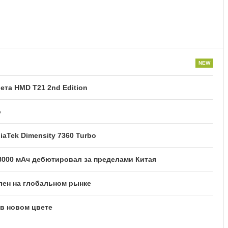
та HMD T21 2nd Edition
o
iaTek Dimensity 7360 Turbo
8000 мАч дебютировал за пределами Китая
лен на глобальном рынке
 в новом цвете