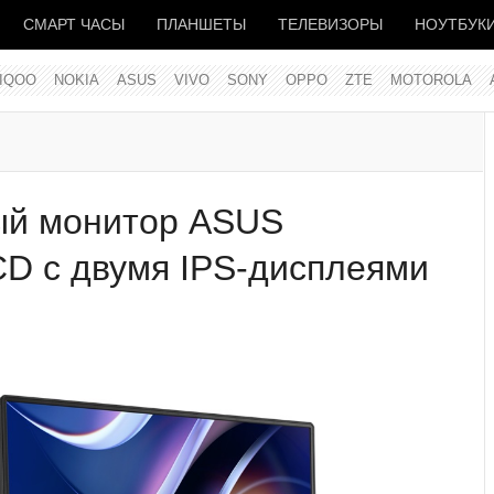
СМАРТ ЧАСЫ
ПЛАНШЕТЫ
ТЕЛЕВИЗОРЫ
НОУТБУК
IQOO
NOKIA
ASUS
VIVO
SONY
OPPO
ZTE
MOTOROLA
ый монитор ASUS
D с двумя IPS-дисплеями