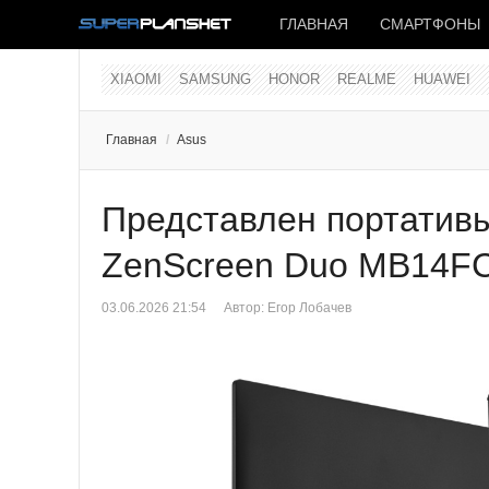
ГЛАВНАЯ
СМАРТФОНЫ
XIAOMI
SAMSUNG
HONOR
REALME
HUAWEI
Главная
/
Asus
Представлен портатив
ZenScreen Duo MB14FC
03.06.2026 21:54
Автор:
Егор Лобачев