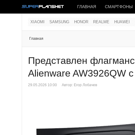
ГЛАВНАЯ
СМАРТФОНЫ
XIAOMI
SAMSUNG
HONOR
REALME
HUAWEI
Главная
Представлен флагманс
Alienware AW3926QW с
29.05.2026 10:00
Автор: Егор Лобачев