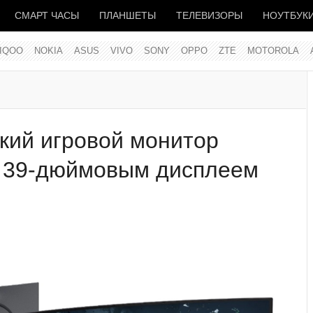
СМАРТ ЧАСЫ
ПЛАНШЕТЫ
ТЕЛЕВИЗОРЫ
НОУТБУК
IQOO
NOKIA
ASUS
VIVO
SONY
OPPO
ZTE
MOTOROLA
кий игровой монитор
 39-дюймовым дисплеем