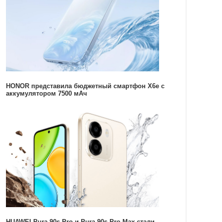
HONOR представила бюджетный смартфон X6e с
аккумулятором 7500 мАч
HUAWEI Pura 90s Pro и Pura 90s Pro Max стали