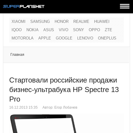
XIAOMI
SAMSUNG
HONOR
REALME
HUAWEI
IQOO
NOKIA
ASUS
VIVO
SONY
OPPO
ZTE
MOTOROLA
APPLE
GOOGLE
LENOVO
ONEPLUS
Главная
Стартовали российские продажи
бизнес-ультрабука HP Spectre 13
Pro
16.12.2013 15:35
Автор: Егор Лобачев