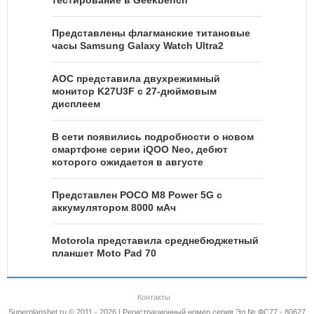
Представлены флагманские титановые
часы Samsung Galaxy Watch Ultra2
AOC представила двухрежимный
монитор K27U3F с 27-дюймовым
дисплеем
В сети появились подробности о новом
смартфоне серии iQOO Neo, дебют
которого ожидается в августе
Представлен POCO M8 Power 5G с
аккумулятором 8000 мАч
Motorola представила среднебюджетный
планшет Moto Pad 70
Контакты
Superplanshet.ru © 2011 - 2026 | Регистрационный номер серия Эл № ФС77 - 80627