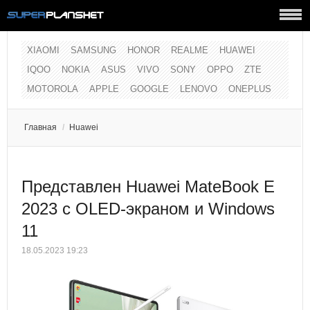
XIAOMI
SAMSUNG
HONOR
REALME
HUAWEI
IQOO
NOKIA
ASUS
VIVO
SONY
OPPO
ZTE
MOTOROLA
APPLE
GOOGLE
LENOVO
ONEPLUS
Главная
/
Huawei
Представлен Huawei MateBook E
2023 с OLED-экраном и Windows
11
18.05.2023 19:23