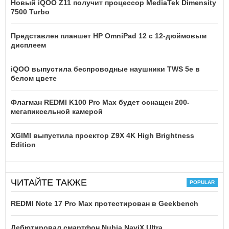
Новый iQOO Z11 получит процессор MediaTek Dimensity
7500 Turbo
Представлен планшет HP OmniPad 12 с 12-дюймовым
дисплеем
iQOO выпустила беспроводные наушники TWS 5e в
белом цвете
Флагман REDMI K100 Pro Max будет оснащен 200-
мегапиксельной камерой
XGIMI выпустила проектор Z9X 4K High Brightness
Edition
ЧИТАЙТЕ ТАКЖЕ
REDMI Note 17 Pro Max протестирован в Geekbench
Дебютировал смартфон Nubia NaviX Ultra