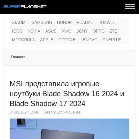
XIAOMI
SAMSUNG
HONOR
REALME
HUAWEI
IQOO
NOKIA
ASUS
VIVO
SONY
OPPO
ZTE
MOTOROLA
APPLE
GOOGLE
LENOVO
ONEPLUS
Главная
MSI представила игровые
ноутбуки Blade Shadow 16 2024 и
Blade Shadow 17 2024
04.03.2024 15:40
Автор: Егор Лобачев