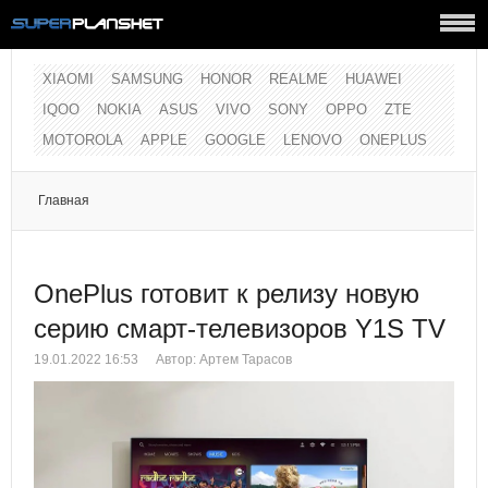
XIAOMI
SAMSUNG
HONOR
REALME
HUAWEI
IQOO
NOKIA
ASUS
VIVO
SONY
OPPO
ZTE
MOTOROLA
APPLE
GOOGLE
LENOVO
ONEPLUS
Главная
OnePlus готовит к релизу новую
серию смарт-телевизоров Y1S TV
19.01.2022 16:53
Автор: Артем Тарасов