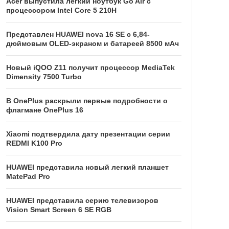
Acer выпустила легкий ноутбук Go Air c
процессором Intel Core 5 210H
Представлен HUAWEI nova 16 SE с 6,84-
дюймовым OLED-экраном и батареей 8500 мАч
Новый iQOO Z11 получит процессор MediaTek
Dimensity 7500 Turbo
В OnePlus раскрыли первые подробности о
флагмане OnePlus 16
Xiaomi подтвердила дату презентации серии
REDMI K100 Pro
HUAWEI представила новый легкий планшет
MatePad Pro
HUAWEI представила серию телевизоров
Vision Smart Screen 6 SE RGB