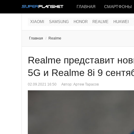
ГЛАВНАЯ
СМАРТФОНЫ
XIAOMI
SAMSUNG
HONOR
REALME
HUAWEI
Главная
/
Realme
Realme представит но
5G и Realme 8i 9 сентя
02.09.2021 16:50
Автор: Артем Тарасов