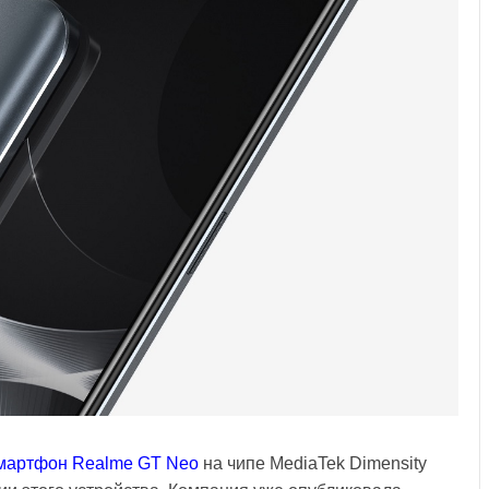
мартфон Realme GT Neo
на чипе MediaTek Dimensity