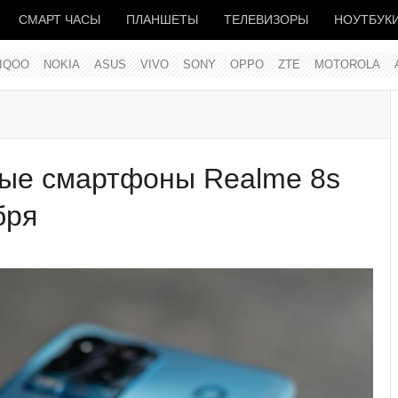
СМАРТ ЧАСЫ
ПЛАНШЕТЫ
ТЕЛЕВИЗОРЫ
НОУТБУК
IQOO
NOKIA
ASUS
VIVO
SONY
OPPO
ZTE
MOTOROLA
вые смартфоны Realme 8s
бря