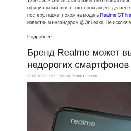
1200 5G. А сейчас стало известно о новой вер
официальный тизер, в котором акцент делаетс
постеру, гаджет похож на модель
Realme GT Ne
известным инсайдером @OnLeaks. Не исключено
Подробнее...
Бренд Realme может в
недорогих смартфонов
31.08.2021 12:03
Автор: Роман Сергеев