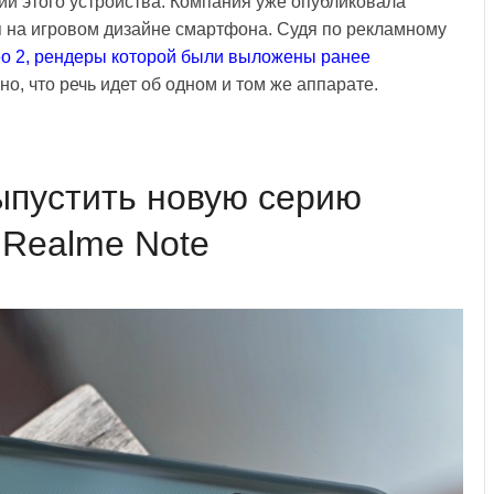
сии этого устройства. Компания уже опубликовала
я на игровом дизайне смартфона. Судя по рекламному
o 2, рендеры которой были выложены ранее
, что речь идет об одном и том же аппарате.
ыпустить новую серию
 Realme Note