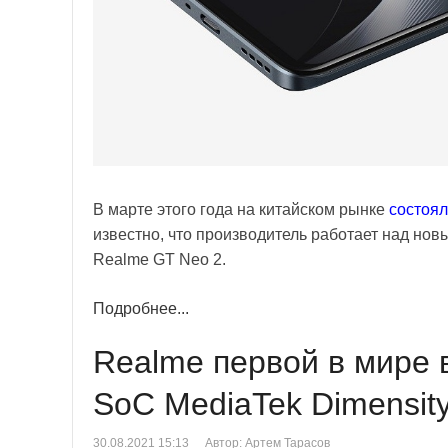
В марте этого года на китайском рынке
состоя
известно, что производитель работает над нов
Realme GT Neo 2.
Подробнее...
Realme первой в мире 
SoC MediaTek Dimensit
30.08.2021 15:13
Автор: Артем Тарасов