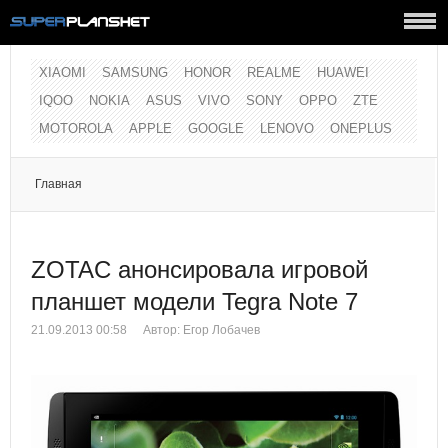
XIAOMI
SAMSUNG
HONOR
REALME
HUAWEI
IQOO
NOKIA
ASUS
VIVO
SONY
OPPO
ZTE
MOTOROLA
APPLE
GOOGLE
LENOVO
ONEPLUS
Главная
ZOTAC анонсировала игровой
планшет модели Tegra Note 7
21.09.2013 00:58
Автор: Егор Лобачев