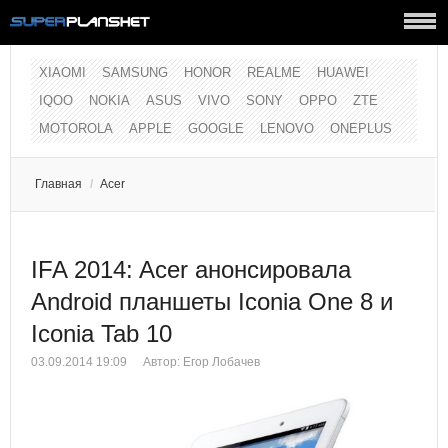
XIAOMI
SAMSUNG
HONOR
REALME
HUAWEI
IQOO
NOKIA
ASUS
VIVO
SONY
OPPO
ZTE
MOTOROLA
APPLE
GOOGLE
LENOVO
ONEPLUS
Главная
/
Acer
IFA 2014: Acer анонсировала
Android планшеты Iconia One 8 и
Iconia Tab 10
03.09.2014 19:09
Автор:
Егор Лобачев