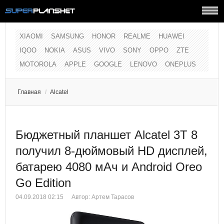
XIAOMI
SAMSUNG
HONOR
REALME
HUAWEI
IQOO
NOKIA
ASUS
VIVO
SONY
OPPO
ZTE
MOTOROLA
APPLE
GOOGLE
LENOVO
ONEPLUS
Главная
/
Alcatel
Бюджетный планшет Alcatel 3T 8
получил 8-дюймовый HD дисплей,
батарею 4080 мАч и Android Oreo
Go Edition
04.09.2018 02:15
Автор:
Артем Тарасов