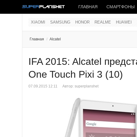
ГЛАВНАЯ
СМАРТФОНЫ
XIAOMI
SAMSUNG
HONOR
REALME
HUAWEI
Главная
/
Alcatel
IFA 2015: Alcatel пре
One Touch Pixi 3 (10)
07.09.2015 12:11
Автор:
superplanshet