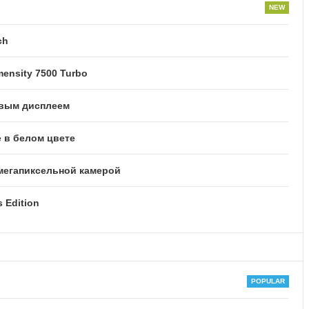
ch
ensity 7500 Turbo
овым дисплеем
 в белом цвете
-мегапиксельной камерой
 Edition