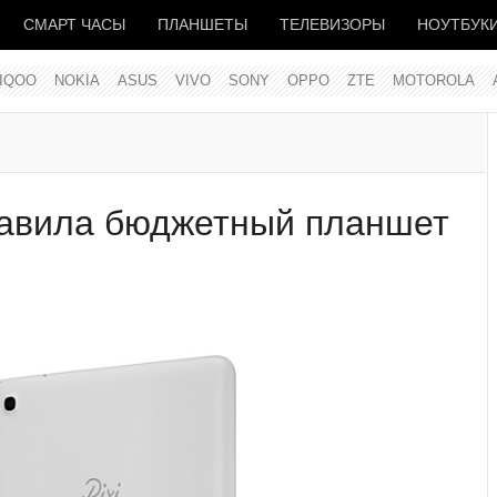
СМАРТ ЧАСЫ
ПЛАНШЕТЫ
ТЕЛЕВИЗОРЫ
НОУТБУК
IQOO
NOKIA
ASUS
VIVO
SONY
OPPO
ZTE
MOTOROLA
дставила бюджетный планшет