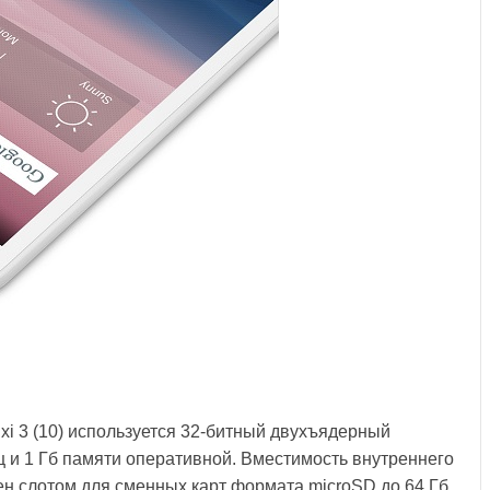
xi 3 (10) используется 32-битный двухъядерный
ц и 1 Гб памяти оперативной. Вместимость внутреннего
щен слотом для сменных карт формата microSD до 64 Гб