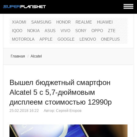
XIAOMI
SAMSUNG
HONOR
REALME
HUAWEI
IQOO
NOKIA
ASUS
VIVO
SONY
OPPO
ZTE
MOTOROLA
APPLE
GOOGLE
LENOVO
ONEPLUS
Главная
/
Alcatel
Вышел бюджетный смартфон
Alcatel 5 с 5,7-дюймовым
дисплеем стоимостью 12990р
25.02.2018 16:22
Автор:
Сергей Егоров