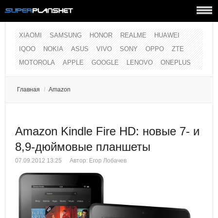
XIAOMI
SAMSUNG
HONOR
REALME
HUAWEI
IQOO
NOKIA
ASUS
VIVO
SONY
OPPO
ZTE
MOTOROLA
APPLE
GOOGLE
LENOVO
ONEPLUS
Главная
/
Amazon
Amazon Kindle Fire HD: новые 7- и
8,9-дюймовые планшеты
07.09.2012 13:25
Автор:
Егор Лобачев