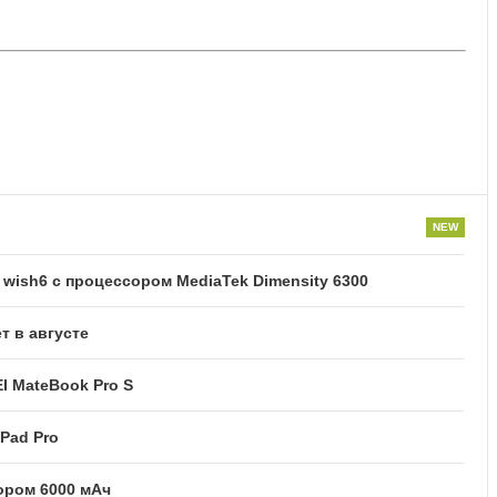
ish6 с процессором MediaTek Dimensity 6300
т в августе
I MateBook Pro S
Pad Pro
тором 6000 мАч