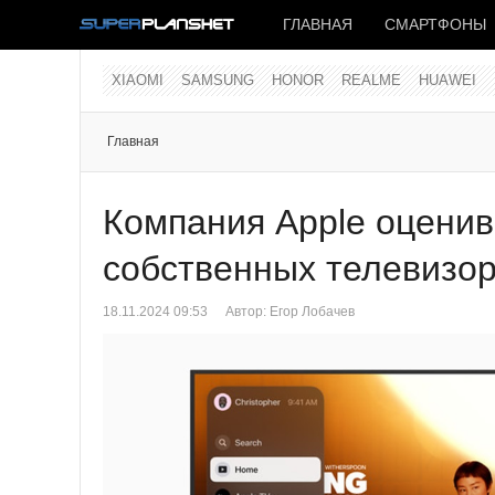
ГЛАВНАЯ
СМАРТФОНЫ
XIAOMI
SAMSUNG
HONOR
REALME
HUAWEI
Главная
Компания Apple оценив
собственных телевизо
18.11.2024 09:53
Автор:
Егор Лобачев