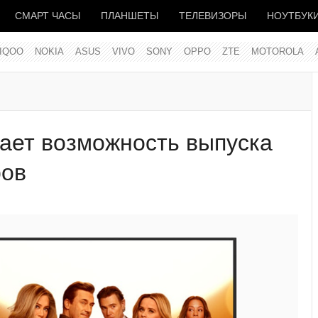
СМАРТ ЧАСЫ
ПЛАНШЕТЫ
ТЕЛЕВИЗОРЫ
НОУТБУК
IQOO
NOKIA
ASUS
VIVO
SONY
OPPO
ZTE
MOTOROLA
ает возможность выпуска
ров