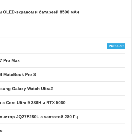
м OLED-экраном и батареей 8500 мАч
7 Pro Max
I MateBook Pro S
ung Galaxy Watch Ultra2
 с Core Ultra 9 386H и RTX 5060
нитор JQ27F280L с частотой 280 Гц
Ач