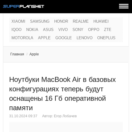
XIAOMI
SAMSUNG
HONOR
REALME
HUAWEI
IQOO
NOKIA
ASUS
VIVO
SONY
OPPO
ZTE
MOTOROLA
APPLE
GOOGLE
LENOVO
ONEPLUS
Главная
/
Apple
Ноутбуки MacBook Air в базовых
конфигурациях теперь будут
оснащены 16 Гб оперативной
памяти
31.10.2024 09:37
Автор:
Егор Лобачев