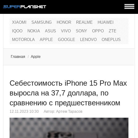
XIAOMI
SAMSUNG
HONOR
REALME
HUAWEI
IQOO
NOKIA
ASUS
VIVO
SONY
OPPO
ZTE
MOTOROLA
APPLE
GOOGLE
LENOVO
ONEPLUS
Главная
/
Apple
Себестоимость iPhone 15 Pro Max
выросла на 37,7 доллара, по
сравнению с предшественником
12.11.2023 10:30
Автор:
Артем Тарасов