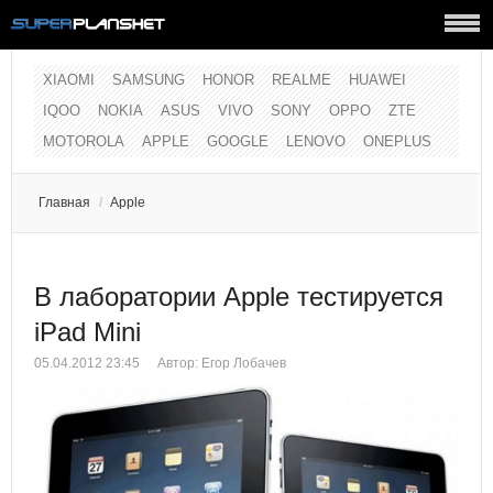
XIAOMI
SAMSUNG
HONOR
REALME
HUAWEI
IQOO
NOKIA
ASUS
VIVO
SONY
OPPO
ZTE
MOTOROLA
APPLE
GOOGLE
LENOVO
ONEPLUS
Главная
/
Apple
В лаборатории Apple тестируется
iPad Mini
05.04.2012 23:45
Автор:
Егор Лобачев