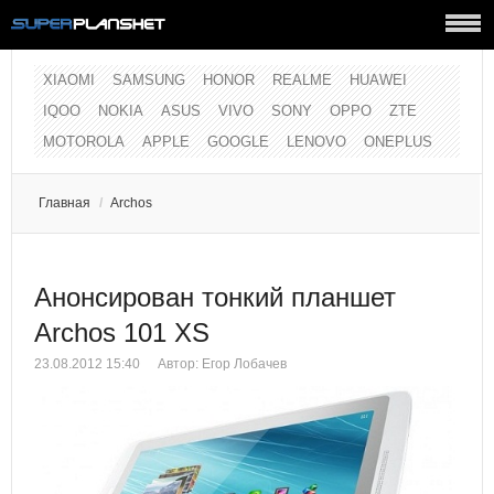
XIAOMI
SAMSUNG
HONOR
REALME
HUAWEI
IQOO
NOKIA
ASUS
VIVO
SONY
OPPO
ZTE
MOTOROLA
APPLE
GOOGLE
LENOVO
ONEPLUS
Главная
/
Archos
Анонсирован тонкий планшет
Archos 101 XS
23.08.2012 15:40
Автор:
Егор Лобачев