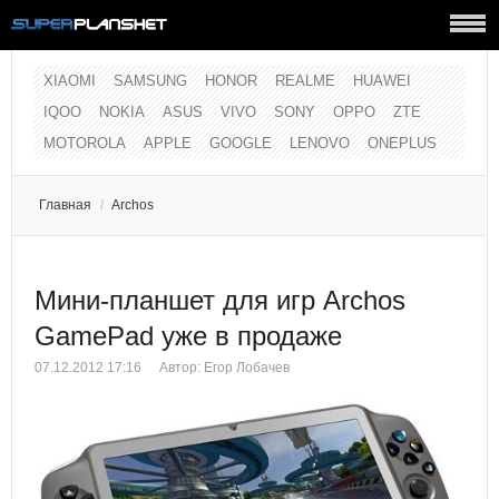
XIAOMI
SAMSUNG
HONOR
REALME
HUAWEI
IQOO
NOKIA
ASUS
VIVO
SONY
OPPO
ZTE
MOTOROLA
APPLE
GOOGLE
LENOVO
ONEPLUS
Главная
/
Archos
Мини-планшет для игр Archos
GamePad уже в продаже
07.12.2012 17:16
Автор:
Егор Лобачев