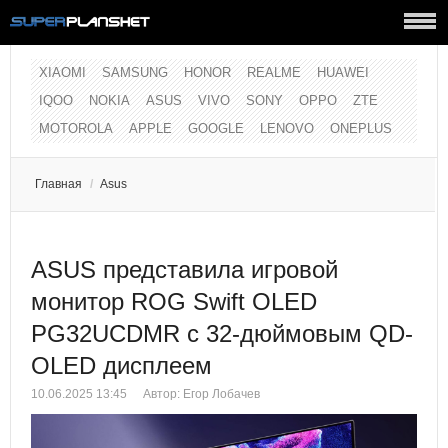
XIAOMI
SAMSUNG
HONOR
REALME
HUAWEI
IQOO
NOKIA
ASUS
VIVO
SONY
OPPO
ZTE
MOTOROLA
APPLE
GOOGLE
LENOVO
ONEPLUS
Главная
/
Asus
ASUS представила игровой
монитор ROG Swift OLED
PG32UCDMR с 32-дюймовым QD-
OLED дисплеем
10.06.2025 13:45
Автор:
Егор Лобачев