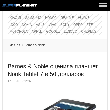
XIAOMI
SAMSUNG
HONOR
REALME
HUAWEI
IQOO
NOKIA
ASUS
VIVO
SONY
OPPO
ZTE
MOTOROLA
APPLE
GOOGLE
LENOVO
ONEPLUS
Главная
/
Barnes & Noble
Barnes & Noble оценила планшет
Nook Tablet 7 в 50 долларов
17.11.2016 22:36