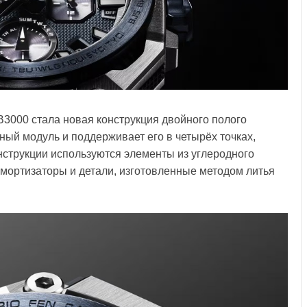
3000 стала новая конструкция двойного полого
ный модуль и поддерживает его в четырёх точках,
струкции используются элементы из углеродного
мортизаторы и детали, изготовленные методом литья