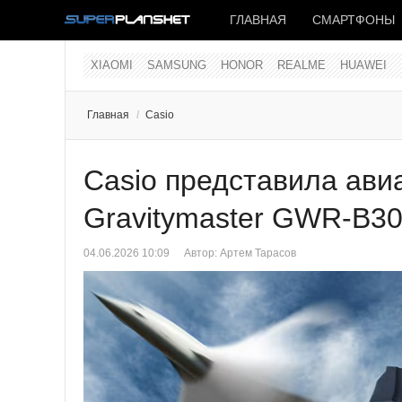
ГЛАВНАЯ
СМАРТФОНЫ
XIAOMI
SAMSUNG
HONOR
REALME
HUAWEI
Главная
/
Casio
Casio представила ав
Gravitymaster GWR-B3
04.06.2026 10:09
Автор:
Артем Тарасов