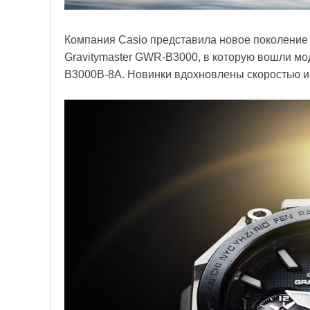
Компания Casio представила новое поколени
Gravitymaster GWR-B3000, в которую вошли 
B3000B-8A. Новинки вдохновлены скоростью и 