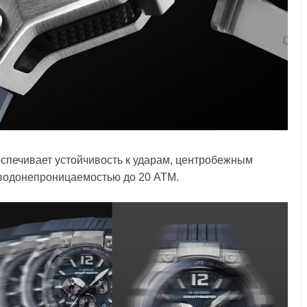
еспечивает устойчивость к ударам, центробежным
 водонепроницаемостью до 20 ATM.