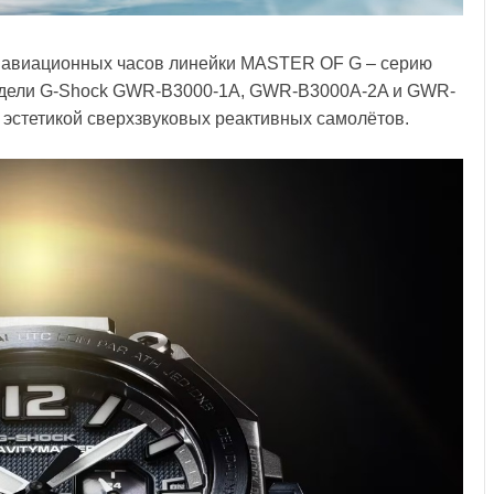
е авиационных часов линейки MASTER OF G – серию
модели G-Shock GWR-B3000-1A, GWR-B3000A-2A и GWR-
эстетикой сверхзвуковых реактивных самолётов.