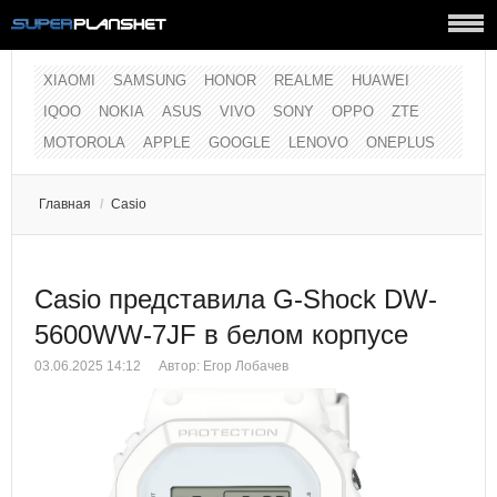
XIAOMI
SAMSUNG
HONOR
REALME
HUAWEI
IQOO
NOKIA
ASUS
VIVO
SONY
OPPO
ZTE
MOTOROLA
APPLE
GOOGLE
LENOVO
ONEPLUS
Главная
/
Casio
Casio представила G-Shock DW-
5600WW-7JF в белом корпусе
03.06.2025 14:12
Автор:
Егор Лобачев