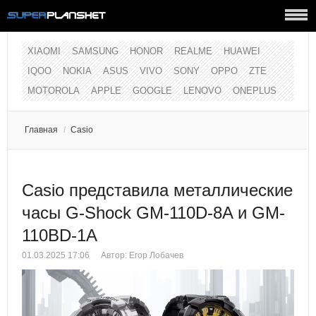
XIAOMI
SAMSUNG
HONOR
REALME
HUAWEI
IQOO
NOKIA
ASUS
VIVO
SONY
OPPO
ZTE
MOTOROLA
APPLE
GOOGLE
LENOVO
ONEPLUS
Главная
/
Casio
Casio представила металлические
часы G-Shock GM-110D-8A и GM-
110BD-1A
01.03.2025 17:06
Автор:
Егор Лобачев