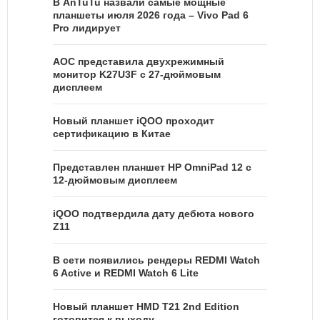
В AnTuTu назвали самые мощные
планшеты июля 2026 года – Vivo Pad 6
Pro лидирует
AOC представила двухрежимный
монитор K27U3F с 27-дюймовым
дисплеем
Новый планшет iQOO проходит
сертификацию в Китае
Представлен планшет HP OmniPad 12 с
12-дюймовым дисплеем
iQOO подтвердила дату дебюта нового
Z11
В сети появились рендеры REDMI Watch
6 Active и REDMI Watch 6 Lite
Новый планшет HMD T21 2nd Edition
готовится к выходу