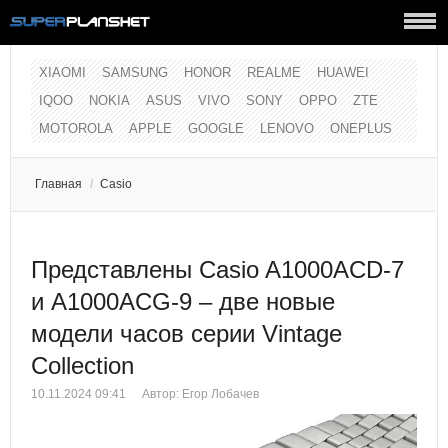
XIAOMI
SAMSUNG
HONOR
REALME
HUAWEI
IQOO
NOKIA
ASUS
VIVO
SONY
OPPO
ZTE
MOTOROLA
APPLE
GOOGLE
LENOVO
ONEPLUS
Главная
/
Casio
Представлены Casio A1000ACD-7
и A1000ACG-9 – две новые
модели часов серии Vintage
Collection
10.11.2024 09:41
Автор:
Егор Лобачев