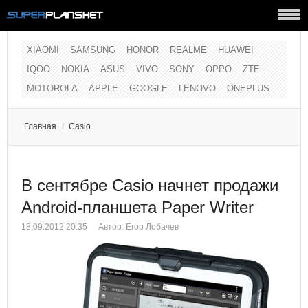
XIAOMI
SAMSUNG
HONOR
REALME
HUAWEI
IQOO
NOKIA
ASUS
VIVO
SONY
OPPO
ZTE
MOTOROLA
APPLE
GOOGLE
LENOVO
ONEPLUS
Главная
/
Casio
В сентябре Casio начнет продажи
Android-планшета Paper Writer
18.09.2012 20:35
Автор:
Егор Лобачев