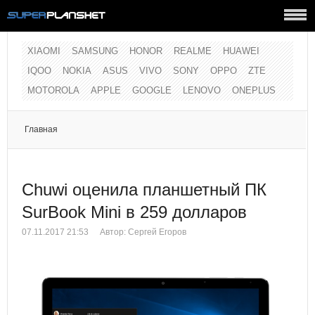
XIAOMI
SAMSUNG
HONOR
REALME
HUAWEI
IQOO
NOKIA
ASUS
VIVO
SONY
OPPO
ZTE
MOTOROLA
APPLE
GOOGLE
LENOVO
ONEPLUS
Главная
Chuwi оценила планшетный ПК
SurBook Mini в 259 долларов
07.11.2017 21:53
Автор:
Сергей Егоров