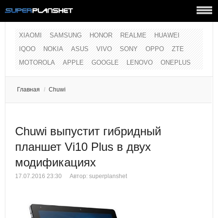
XIAOMI
SAMSUNG
HONOR
REALME
HUAWEI
IQOO
NOKIA
ASUS
VIVO
SONY
OPPO
ZTE
MOTOROLA
APPLE
GOOGLE
LENOVO
ONEPLUS
Главная
/
Chuwi
Chuwi выпустит гибридный
планшет Vi10 Plus в двух
модификациях
17.07.2016 23:30
Автор:
superplanshet