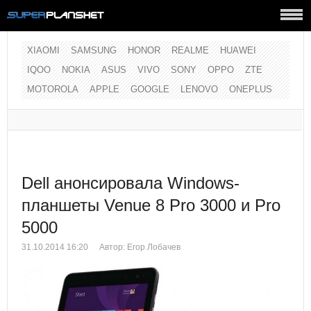
XIAOMI
SAMSUNG
HONOR
REALME
HUAWEI
IQOO
NOKIA
ASUS
VIVO
SONY
OPPO
ZTE
MOTOROLA
APPLE
GOOGLE
LENOVO
ONEPLUS
Dell анонсировала Windows-
планшеты Venue 8 Pro 3000 и Pro
5000
31.10.2014 16:20
Автор:
Егор Лобачев