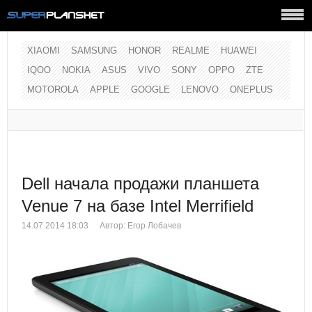
XIAOMI
SAMSUNG
HONOR
REALME
HUAWEI
IQOO
NOKIA
ASUS
VIVO
SONY
OPPO
ZTE
MOTOROLA
APPLE
GOOGLE
LENOVO
ONEPLUS
Dell начала продажи планшета
Venue 7 на базе Intel Merrifield
14.07.2014 18:03
Автор:
Егор Лобачев