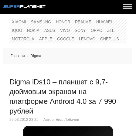
XIAOMI
SAMSUNG
HONOR
REALME
HUAWEI
IQOO
NOKIA
ASUS
VIVO
SONY
OPPO
ZTE
MOTOROLA
APPLE
GOOGLE
LENOVO
ONEPLUS
Главная
/
Digma
Digma iDs10 – планшет с 9,7-
дюймовым экраном на
платформе Android 4.0 за 7 990
рублей
29.03.2012 23:25
Автор:
Егор Лобачев