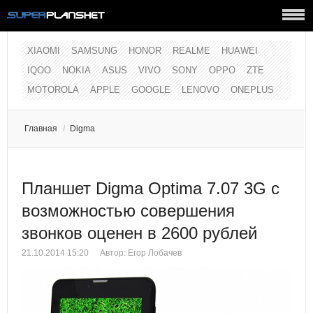
XIAOMI
SAMSUNG
HONOR
REALME
HUAWEI
IQOO
NOKIA
ASUS
VIVO
SONY
OPPO
ZTE
MOTOROLA
APPLE
GOOGLE
LENOVO
ONEPLUS
Главная
/
Digma
Планшет Digma Optima 7.07 3G с
возможностью совершения
звонков оценен в 2600 рублей
21.10.2014 15:20
Автор:
Егор Лобачев