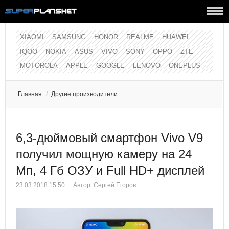
XIAOMI
SAMSUNG
HONOR
REALME
HUAWEI
IQOO
NOKIA
ASUS
VIVO
SONY
OPPO
ZTE
MOTOROLA
APPLE
GOOGLE
LENOVO
ONEPLUS
Главная
/
Другие производители
6,3-дюймовый смартфон Vivo V9
получил мощную камеру на 24
Мп, 4 Гб ОЗУ и Full HD+ дисплей
23.03.2018 15:50
Автор:
Сергей Егоров