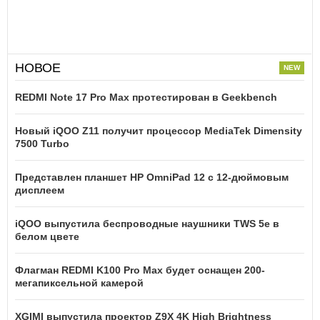
НОВОЕ
REDMI Note 17 Pro Max протестирован в Geekbench
Новый iQOO Z11 получит процессор MediaTek Dimensity
7500 Turbo
Представлен планшет HP OmniPad 12 с 12-дюймовым
дисплеем
iQOO выпустила беспроводные наушники TWS 5e в
белом цвете
Флагман REDMI K100 Pro Max будет оснащен 200-
мегапиксельной камерой
XGIMI выпустила проектор Z9X 4K High Brightness