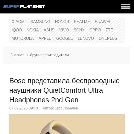
XIAOMI
SAMSUNG
HONOR
REALME
HUAWEI
IQOO
NOKIA
ASUS
VIVO
SONY
OPPO
ZTE
MOTOROLA
APPLE
GOOGLE
LENOVO
ONEPLUS
Главная
/
Другие производители
Bose представила беспроводные
наушники QuietComfort Ultra
Headphones 2nd Gen
07.09.2025 09:43
Автор:
Егор Лобачев