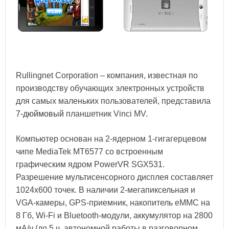
Rullingnet Corporation – компания, известная по
производству обучающих электронных устройств
для самых маленьких пользователей, представила
7-дюймовый
планшетник Vinci MV.
Компьютер основан на 2-ядерном 1-гигагерцевом
чипе MediaTek MT6577 со встроенным
графическим ядром PowerVR SGX531.
Разрешение мультисенсорного дисплея составляет
1024x600 точек. В наличии 2-мегапиксельная и
VGA-камеры, GPS-приемник, накопитель eMMC на
8 Гб, Wi-Fi и Bluetooth-модули, аккумулятор на 2800
мА/ч (до 5 ч. автономной работы в разговорном