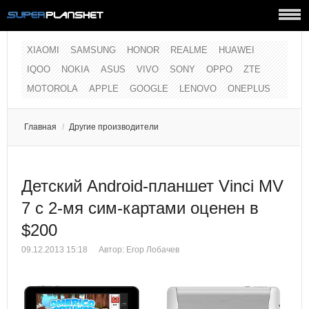
XIAOMI
SAMSUNG
HONOR
REALME
HUAWEI
IQOO
NOKIA
ASUS
VIVO
SONY
OPPO
ZTE
MOTOROLA
APPLE
GOOGLE
LENOVO
ONEPLUS
Главная
/
Другие производители
Детский Android-планшет Vinci MV
7 с 2-мя сим-картами оценен в
$200
09.12.2013 15:18
Автор:
Егор Лобачев