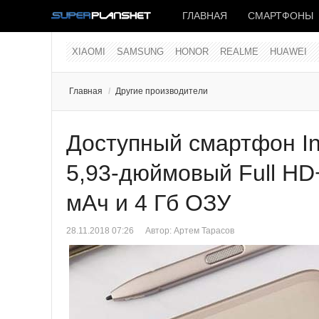
ГЛАВНАЯ
СМАРТФОНЫ
XIAOMI
SAMSUNG
HONOR
REALME
HUAWEI
Главная
/
Другие производители
Доступный смартфон Inf
5,93-дюймовый Full HD
мАч и 4 Гб ОЗУ
28.11.2018 07:26
Автор:
Артем Тарасов