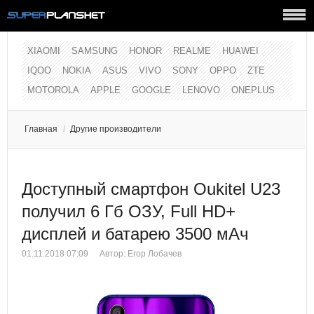
XIAOMI
SAMSUNG
HONOR
REALME
HUAWEI
IQOO
NOKIA
ASUS
VIVO
SONY
OPPO
ZTE
MOTOROLA
APPLE
GOOGLE
LENOVO
ONEPLUS
Главная
/
Другие производители
Доступный смартфон Oukitel U23
получил 6 Гб ОЗУ, Full HD+
дисплей и батарею 3500 мАч
01.11.2018 07:09
Автор:
Егор Лобачев