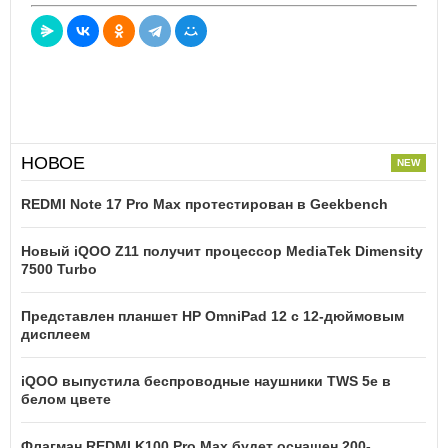
НОВОЕ
REDMI Note 17 Pro Max протестирован в Geekbench
Новый iQOO Z11 получит процессор MediaTek Dimensity
7500 Turbo
Представлен планшет HP OmniPad 12 с 12-дюймовым
дисплеем
iQOO выпустила беспроводные наушники TWS 5e в
белом цвете
Флагман REDMI K100 Pro Max будет оснащен 200-