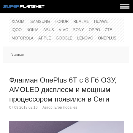
XIAOMI
SAMSUNG
HONOR
REALME
HUAWEI
IQOO
NOKIA
ASUS
VIVO
SONY
OPPO
ZTE
MOTOROLA
APPLE
GOOGLE
LENOVO
ONEPLUS
Главная
Флагман OnePlus 6T с 8 Гб ОЗУ,
AMOLED дисплеем и мощным
процессором появился в Сети
07.09.2018 02:16
Автор:
Егор Лобачев