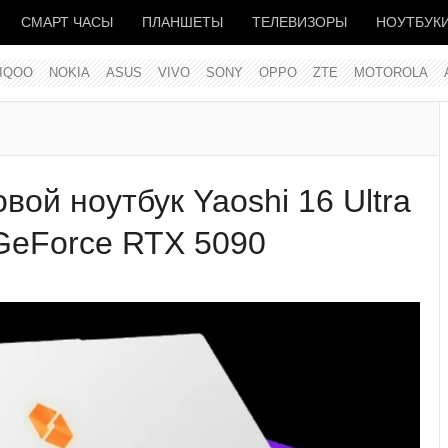
СМАРТ ЧАСЫ
ПЛАНШЕТЫ
ТЕЛЕВИЗОРЫ
НОУТБУК
IQOO
NOKIA
ASUS
VIVO
SONY
OPPO
ZTE
MOTOROLA
вой ноутбук Yaoshi 16 Ultra
 GeForce RTX 5090