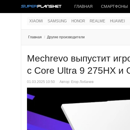
ГЛАВНАЯ
СМАРТФОНЫ
XIAOMI
SAMSUNG
HONOR
REALME
HUAWEI
Главная
/
Другие производители
Mechrevo выпустит игро
с Core Ultra 9 275HX и
01.03.2025 10:50
Автор:
Егор Лобачев