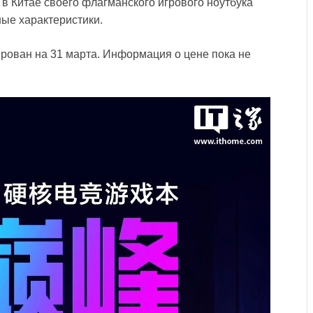
в Китае своего флагманского игрового ноутбука
ные характеристики.
ирован на 31 марта. Информация о цене пока не