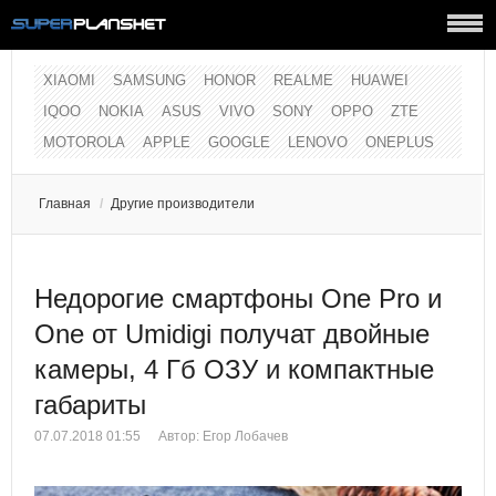
XIAOMI
SAMSUNG
HONOR
REALME
HUAWEI
IQOO
NOKIA
ASUS
VIVO
SONY
OPPO
ZTE
MOTOROLA
APPLE
GOOGLE
LENOVO
ONEPLUS
Главная
/
Другие производители
Недорогие смартфоны One Pro и
One от Umidigi получат двойные
камеры, 4 Гб ОЗУ и компактные
габариты
07.07.2018 01:55
Автор:
Егор Лобачев