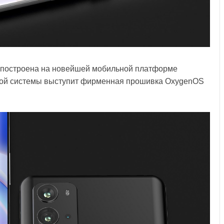
ет построена на новейшей мобильной платформе
ной системы выступит фирменная прошивка OxygenOS