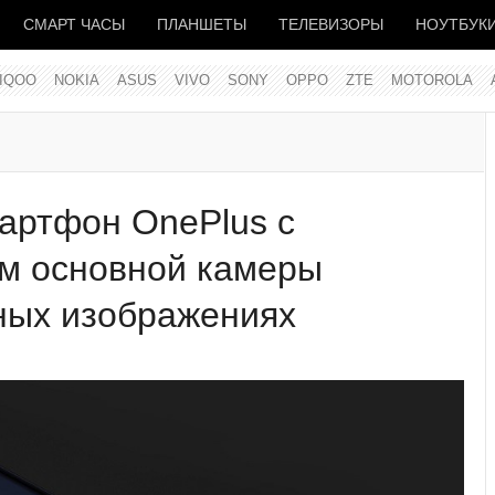
СМАРТ ЧАСЫ
ПЛАНШЕТЫ
ТЕЛЕВИЗОРЫ
НОУТБУК
IQOO
NOKIA
ASUS
VIVO
SONY
OPPO
ZTE
MOTOROLA
артфон OnePlus с
м основной камеры
ных изображениях