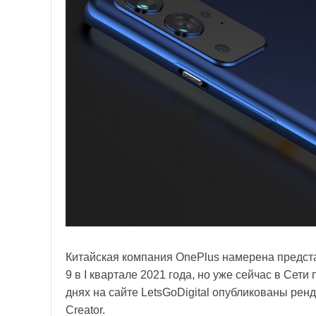
Китайская компания OnePlus намерена предст
9 в I квартале 2021 года, но уже сейчас в Сет
днях на сайте LetsGoDigital опубликованы ре
Creator.