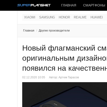
ГЛАВНАЯ
СМАРТФОНЫ
XIAOMI
SAMSUNG
HONOR
REALME
HUAWEI
Главная
/
Другие производители
Новый флагманский см
оригинальным дизайно
появился на качествен
02.12.2020 10:05
Автор:
Артем Тарасов