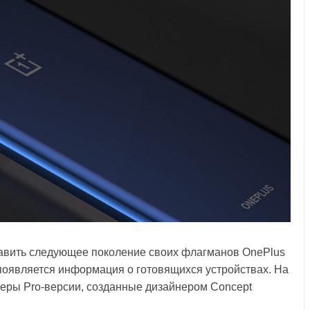
авить следующее поколение своих флагманов OnePlus
и появляется информация о готовящихся устройствах. На
ндеры Pro-версии, созданные дизайнером Concept