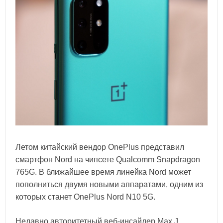
Летом китайский вендор OnePlus представил
смартфон Nord на чипсете Qualcomm Snapdragon
765G. В ближайшее время линейка Nord может
пополниться двумя новыми аппаратами, одним из
которых станет OnePlus Nord N10 5G.
Недавно авторитетный веб-инсайдер Max J.