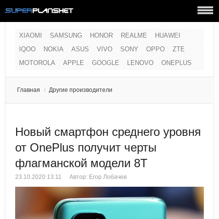
XIAOMI
SAMSUNG
HONOR
REALME
HUAWEI
IQOO
NOKIA
ASUS
VIVO
SONY
OPPO
ZTE
MOTOROLA
APPLE
GOOGLE
LENOVO
ONEPLUS
Главная
/
Другие производители
Новый смартфон среднего уровня
от OnePlus получит черты
флагманской модели 8T
23.10.2020 13:11
Автор:
Егор Лобачев