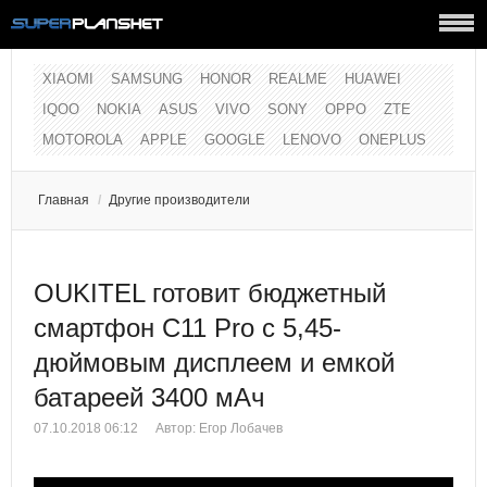
XIAOMI
SAMSUNG
HONOR
REALME
HUAWEI
IQOO
NOKIA
ASUS
VIVO
SONY
OPPO
ZTE
MOTOROLA
APPLE
GOOGLE
LENOVO
ONEPLUS
Главная
/
Другие производители
OUKITEL готовит бюджетный
смартфон C11 Pro с 5,45-
дюймовым дисплеем и емкой
батареей 3400 мАч
07.10.2018 06:12
Автор:
Егор Лобачев